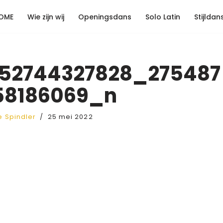
OME
Wie zijn wij
Openingsdans
Solo Latin
Stijldan
52744327828_275487
58186069_n
te Spindler
25 mei 2022